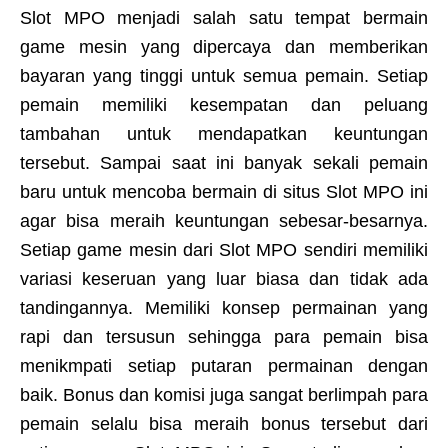
Slot MPO menjadi salah satu tempat bermain
game mesin yang dipercaya dan memberikan
bayaran yang tinggi untuk semua pemain. Setiap
pemain memiliki kesempatan dan peluang
tambahan untuk mendapatkan keuntungan
tersebut. Sampai saat ini banyak sekali pemain
baru untuk mencoba bermain di situs Slot MPO ini
agar bisa meraih keuntungan sebesar-besarnya.
Setiap game mesin dari Slot MPO sendiri memiliki
variasi keseruan yang luar biasa dan tidak ada
tandingannya. Memiliki konsep permainan yang
rapi dan tersusun sehingga para pemain bisa
menikmpati setiap putaran permainan dengan
baik. Bonus dan komisi juga sangat berlimpah para
pemain selalu bisa meraih bonus tersebut dari