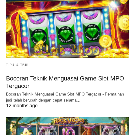
TIPS & TRIK
Bocoran Teknik Menguasai Game Slot MPO
Tergacor
Bocoran Teknik Menguasai Game Slot MPO Tergacor - Permainan
judi telah berubah dengan cepat selama…
12 months ago