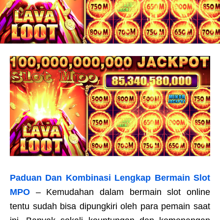
Paduan Dan Kombinasi Lengkap Bermain Slot
MPO
– Kemudahan dalam bermain slot online
tentu sudah bisa dipungkiri oleh para pemain saat