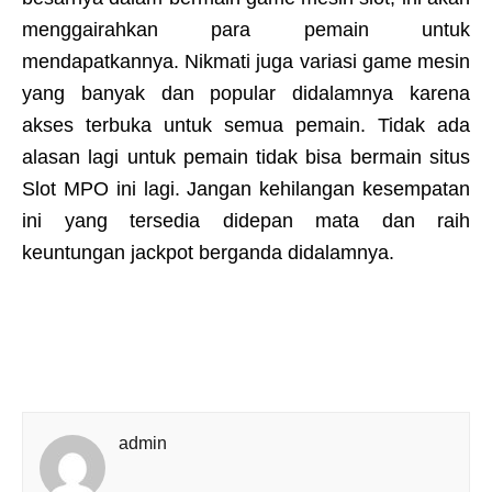
menggairahkan para pemain untuk
mendapatkannya. Nikmati juga variasi game mesin
yang banyak dan popular didalamnya karena
akses terbuka untuk semua pemain. Tidak ada
alasan lagi untuk pemain tidak bisa bermain situs
Slot MPO ini lagi. Jangan kehilangan kesempatan
ini yang tersedia didepan mata dan raih
keuntungan jackpot berganda didalamnya.
admin