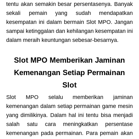
tentu akan semakin besar persentasenya. Banyak
sekali pemain yang sudah mendapatkan
kesempatan ini dalam bermain Slot MPO. Jangan
sampai ketinggalan dan kehilangan kesempatan ini
dalam meraih keuntungan sebesar-besarnya.
Slot MPO Memberikan Jaminan
Kemenangan Setiap Permainan
Slot
Slot MPO selalu memberikan jaminan
kemenangan dalam setiap permainan game mesin
yang dimilikinya. Dalam hal ini tentu bisa menjadi
salah satu cara meningkatkan persentase
kemenangan pada permainan. Para pemain akan