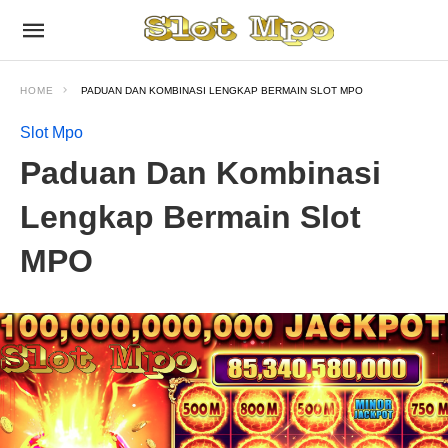
HOME
PADUAN DAN KOMBINASI LENGKAP BERMAIN SLOT MPO
Slot Mpo
Paduan Dan Kombinasi
Lengkap Bermain Slot
MPO