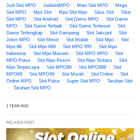
Judi Slot MPO
JudislotMPO
Main Slot MPO
Mega
Slot MPO
Mpo Slot
Mpo Slot Mpo
Situs Slot
Situs
Slot MPO
Slot Android
Slot Demo MPO
Slot Game
MPO
Slot Game Terbaik
Slot Game Terbesar
Slot
Game Terlengkap
Slot Gampang
Slot Jakcpot
Slot
Joker MPO
Slot Mesin
Slot Mobile
Slot Mpo
Slot
Mpo 88
Slot Mpo 888
Slot MPO 999
Slot Mpo
Indonesia
Slot Mpo Maxwin
Slot MPO MPO
Slot
MPO Pulsa
Slot Mpo Resmi
Slot Mpo Terbaru
Slot
Mpo Terpercaya
Slot MPO88
Slot MPO888
Slot
MPO89
Slot MPO99
Slot Murah
Slot Online
Slot
Online MPO
Slot Pulsa
Super Slot MPO
Taruhan Slot
Taruhan Slot MPO
1 YEAR AGO
RELATED POST