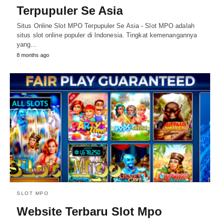
Terpupuler Se Asia
Situs Online Slot MPO Terpupuler Se Asia - Slot MPO adalah
situs slot online populer di Indonesia. Tingkat kemenangannya
yang…
8 months ago
SLOT MPO
Website Terbaru Slot Mpo