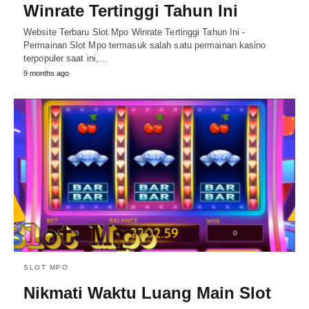
Winrate Tertinggi Tahun Ini
Website Terbaru Slot Mpo Winrate Tertinggi Tahun Ini -
Permainan Slot Mpo termasuk salah satu permainan kasino
terpopuler saat ini,…
9 months ago
SLOT MPO
Nikmati Waktu Luang Main Slot