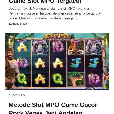
Game Slot MPO Tergacor
Bocoran Teknik Menguasai Game Slot MPO Tergacor -
Permainan judi telah berubah dengan cepat selama bertahun-
tahun. Meskipun awalnya mendapat beragam…
12 months ago
SLOT MPO
Metode Slot MPO Game Gacor
Rock Vegas Jadi Andalan