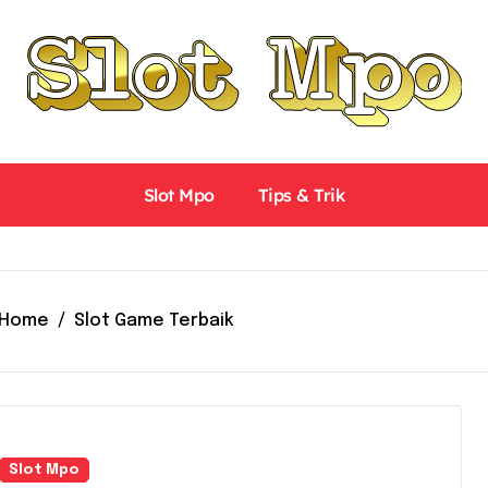
Slot Mpo
Tips & Trik
Home
Slot Game Terbaik
Slot Mpo