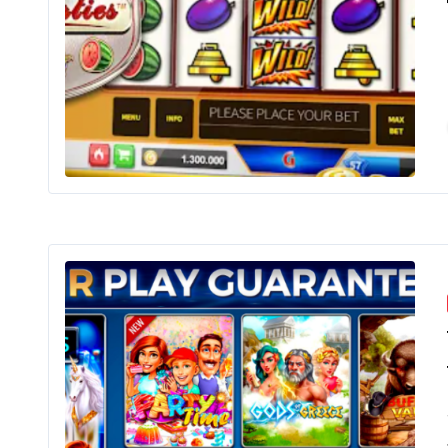
Sit
We