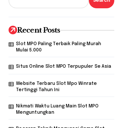
Search
Recent Posts
Slot MPO Paling Terbaik Paling Murah
Mulai 5.000
Situs Online Slot MPO Terpupuler Se Asia
Website Terbaru Slot Mpo Winrate
Tertinggi Tahun Ini
Nikmati Waktu Luang Main Slot MPO
Menguntungkan