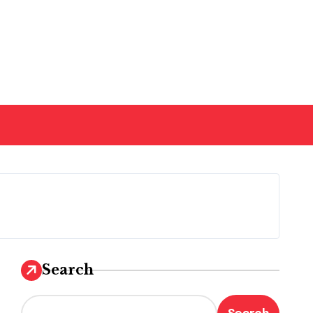
Search