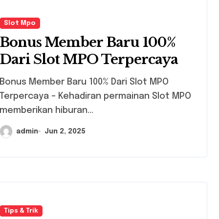
Slot Mpo
Bonus Member Baru 100%
Dari Slot MPO Terpercaya
us Member Baru 100% Dari Slot MPO
Terpercaya – Kehadiran permainan Slot MPO
memberikan hiburan...
admin
Jun 2, 2025
Tips & Trik