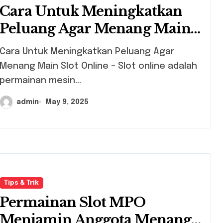
Cara Untuk Meningkatkan
Peluang Agar Menang Main
Slot Online
a Untuk Meningkatkan Peluang Agar
Menang Main Slot Online – Slot online adalah
permainan mesin...
admin
May 9, 2025
Tips & Trik
Permainan Slot MPO
Menjamin Anggota Menang