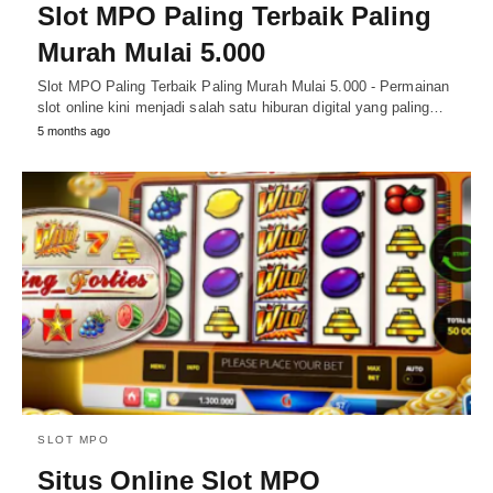
Slot MPO Paling Terbaik Paling
Murah Mulai 5.000
Slot MPO Paling Terbaik Paling Murah Mulai 5.000 - Permainan
slot online kini menjadi salah satu hiburan digital yang paling…
5 months ago
SLOT MPO
Situs Online Slot MPO