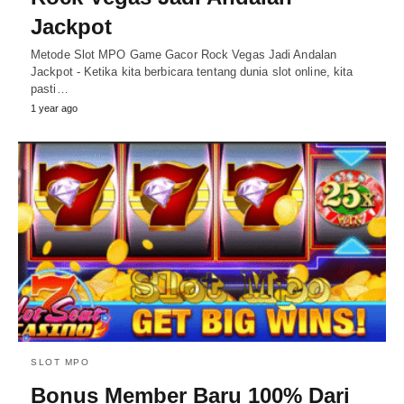
Jackpot
Metode Slot MPO Game Gacor Rock Vegas Jadi Andalan
Jackpot - Ketika kita berbicara tentang dunia slot online, kita
pasti…
1 year ago
SLOT MPO
Bonus Member Baru 100% Dari