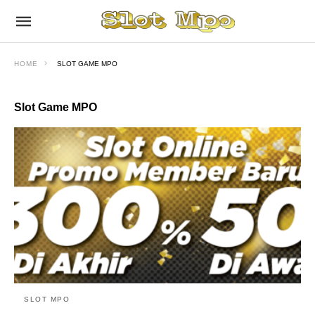
HOME
SLOT GAME MPO
Slot Game MPO
SLOT MPO