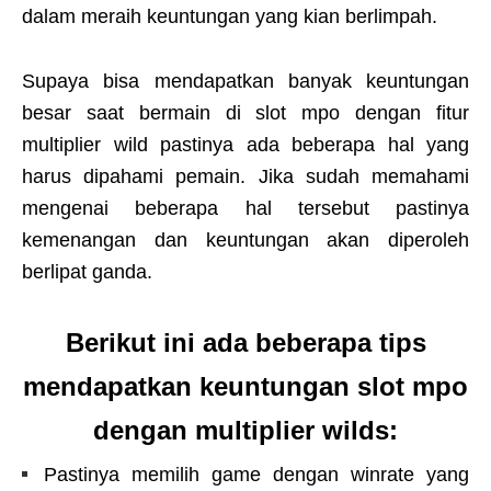
dalam meraih keuntungan yang kian berlimpah.
Supaya bisa mendapatkan banyak keuntungan
besar saat bermain di slot mpo dengan fitur
multiplier wild pastinya ada beberapa hal yang
harus dipahami pemain. Jika sudah memahami
mengenai beberapa hal tersebut pastinya
kemenangan dan keuntungan akan diperoleh
berlipat ganda.
Berikut ini ada beberapa tips
mendapatkan keuntungan slot mpo
dengan multiplier wilds:
Pastinya memilih game dengan winrate yang