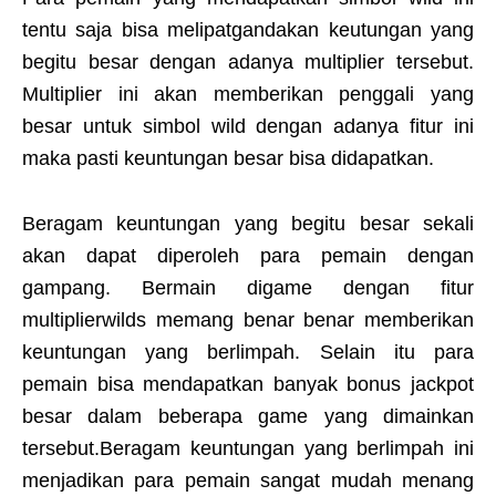
tentu saja bisa melipatgandakan keutungan yang
begitu besar dengan adanya multiplier tersebut.
Multiplier ini akan memberikan penggali yang
besar untuk simbol wild dengan adanya fitur ini
maka pasti keuntungan besar bisa didapatkan.
Beragam keuntungan yang begitu besar sekali
akan dapat diperoleh para pemain dengan
gampang. Bermain digame dengan fitur
multiplierwilds memang benar benar memberikan
keuntungan yang berlimpah. Selain itu para
pemain bisa mendapatkan banyak bonus jackpot
besar dalam beberapa game yang dimainkan
tersebut.Beragam keuntungan yang berlimpah ini
menjadikan para pemain sangat mudah menang