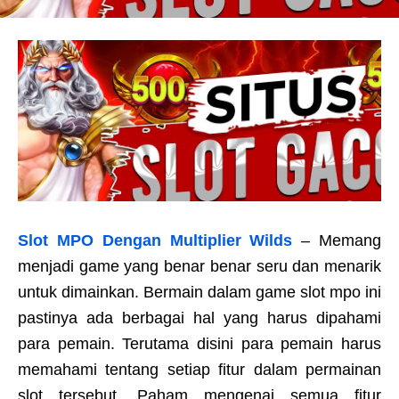
Slot MPO Dengan Multiplier Wilds
– Memang
menjadi game yang benar benar seru dan menarik
untuk dimainkan. Bermain dalam game slot mpo ini
pastinya ada berbagai hal yang harus dipahami
para pemain. Terutama disini para pemain harus
memahami tentang setiap fitur dalam permainan
slot tersebut. Paham mengenai semua fitur