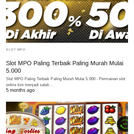
SLOT MPO
Slot MPO Paling Terbaik Paling Murah Mulai
5.000
Slot MPO Paling Terbaik Paling Murah Mulai 5.000 - Permainan slot
online kini menjadi salah…
5 months ago