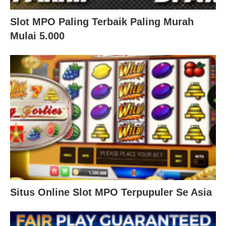
Slot MPO Paling Terbaik Paling Murah
Mulai 5.000
Situs Online Slot MPO Terpupuler Se Asia