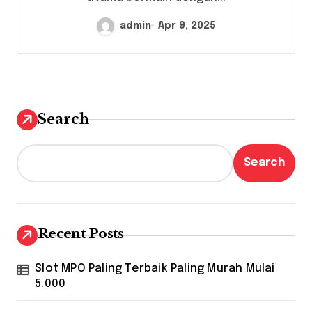
admin
Apr 9, 2025
Search
Search
Recent Posts
Slot MPO Paling Terbaik Paling Murah Mulai
5.000