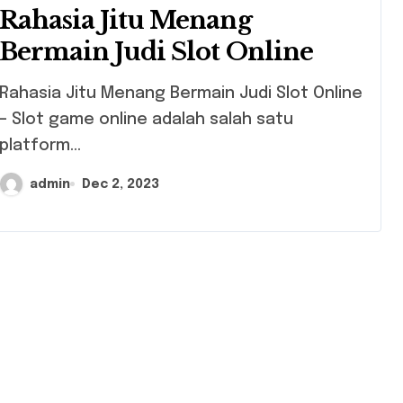
Rahasia Jitu Menang
Bermain Judi Slot Online
sia Jitu Menang Bermain Judi Slot Online
– Slot game online adalah salah satu
platform...
admin
Dec 2, 2023