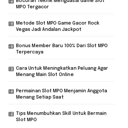
Bocoran Teknik Menguasai Game Slot
MPO Tergacor
Metode Slot MPO Game Gacor Rock
Vegas Jadi Andalan Jackpot
Bonus Member Baru 100% Dari Slot MPO
Terpercaya
Cara Untuk Meningkatkan Peluang Agar
Menang Main Slot Online
Permainan Slot MPO Menjamin Anggota
Menang Setiap Saat
Tips Menumbuhkan Skill Untuk Bermain
Slot MPO