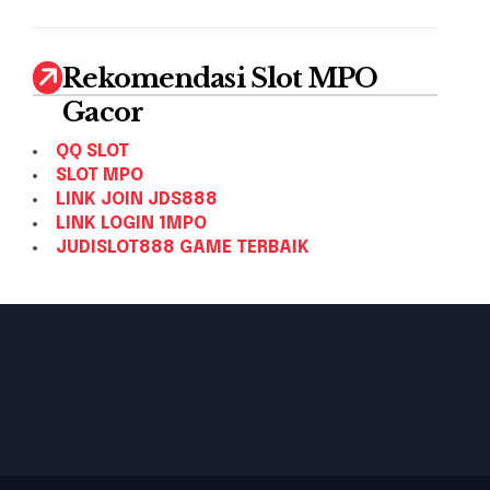
Rekomendasi Slot MPO
Gacor
QQ SLOT
SLOT MPO
LINK JOIN JDS888
LINK LOGIN 1MPO
JUDISLOT888 GAME TERBAIK