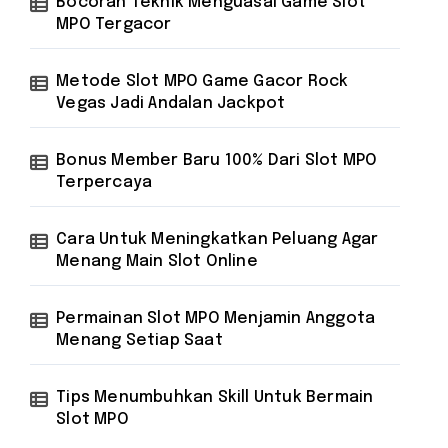
Bocoran Teknik Menguasai Game Slot
MPO Tergacor
Metode Slot MPO Game Gacor Rock
Vegas Jadi Andalan Jackpot
Bonus Member Baru 100% Dari Slot MPO
Terpercaya
Cara Untuk Meningkatkan Peluang Agar
Menang Main Slot Online
Permainan Slot MPO Menjamin Anggota
Menang Setiap Saat
Tips Menumbuhkan Skill Untuk Bermain
Slot MPO