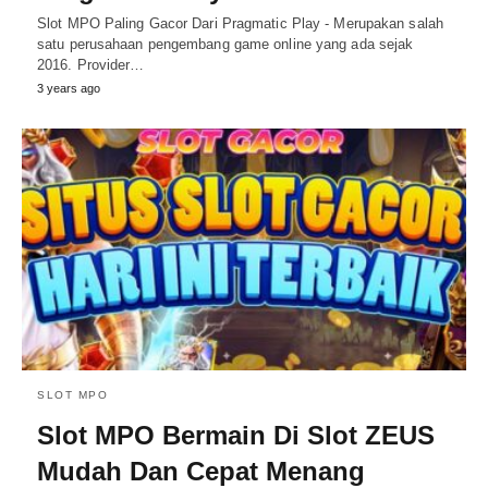
Slot MPO Paling Gacor Dari Pragmatic Play - Merupakan salah
satu perusahaan pengembang game online yang ada sejak
2016. Provider…
3 years ago
SLOT MPO
Slot MPO Bermain Di Slot ZEUS
Mudah Dan Cepat Menang