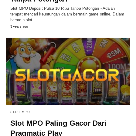
Slot MPO Deposit Pulsa 10 Ribu Tanpa Potongan - Adalah
tempat mencari keuntungan dalam bermain game online. Dalam
bermain slot…
3 years ago
SLOT MPO
Slot MPO Paling Gacor Dari
Pragmatic Play