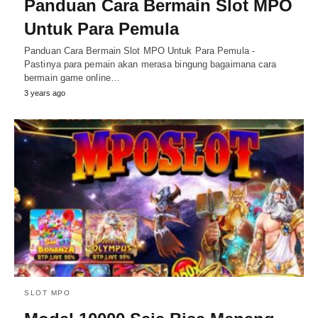
Panduan Cara Bermain Slot MPO
Untuk Para Pemula
Panduan Cara Bermain Slot MPO Untuk Para Pemula -
Pastinya para pemain akan merasa bingung bagaimana cara
bermain game online…
3 years ago
SLOT MPO