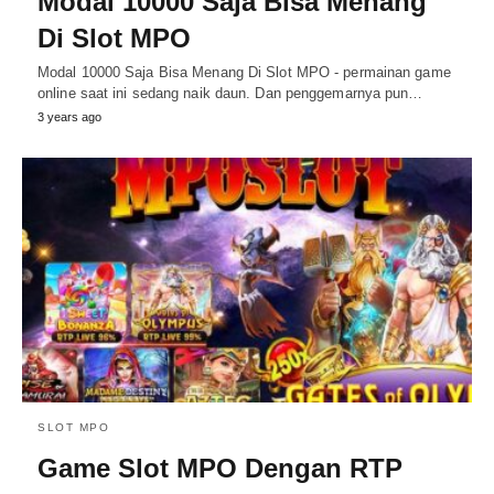
Modal 10000 Saja Bisa Menang
Di Slot MPO
Modal 10000 Saja Bisa Menang Di Slot MPO - permainan game
online saat ini sedang naik daun. Dan penggemarnya pun…
3 years ago
SLOT MPO
Game Slot MPO Dengan RTP