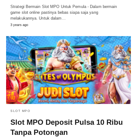
Strategi Bermain Slot MPO Untuk Pemula - Dalam bermain
game slot online pastinya bebas siapa saja yang
melakukannya. Untuk dalam…
3 years ago
SLOT MPO
Slot MPO Deposit Pulsa 10 Ribu
Tanpa Potongan