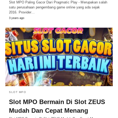
Slot MPO Paling Gacor Dari Pragmatic Play - Merupakan salah
satu perusahaan pengembang game online yang ada sejak
2016. Provider…
3 years ago
SLOT MPO
Slot MPO Bermain Di Slot ZEUS
Mudah Dan Cepat Menang