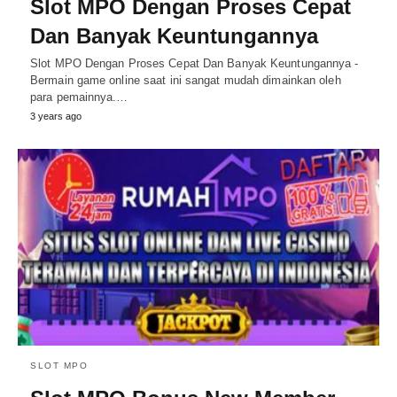
Slot MPO Dengan Proses Cepat
Dan Banyak Keuntungannya
Slot MPO Dengan Proses Cepat Dan Banyak Keuntungannya -
Bermain game online saat ini sangat mudah dimainkan oleh
para pemainnya.…
3 years ago
SLOT MPO