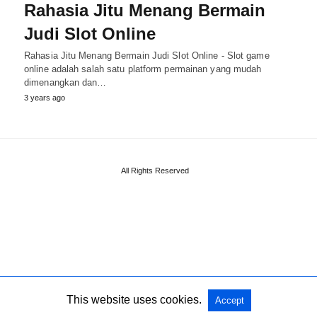
Rahasia Jitu Menang Bermain
Judi Slot Online
Rahasia Jitu Menang Bermain Judi Slot Online - Slot game
online adalah salah satu platform permainan yang mudah
dimenangkan dan…
3 years ago
All Rights Reserved
This website uses cookies.
Accept